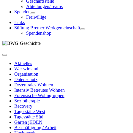
Geschäftsstelle
Abteilungen/Teams
Spenden
Freiwillige
Links
Stiftung Bremer Werkgemeinschaft
Spendenshop
Aktuelles
Wer wir sind
Organisation
Datenschutz
Dezentrales Wohnen
Intensiv Betreutes Wohnen
Forensische Wohngruppen
Soziotherapie
Recovery
Tagesstätte West
Tagesstätte Süd
Garten jEDEN
Beschäftigung / Arbeit
Nachtwerk