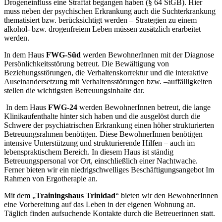
Drogeneinfluss eine Straftat begangen haben (§ 64 StGB). Hier
muss neben der psychischen Erkrankung auch die Suchterkrankung
thematisiert bzw. berücksichtigt werden – Strategien zu einem
alkohol- bzw. drogenfreiem Leben müssen zusätzlich erarbeitet
werden.
In dem Haus
FWG-Süd
werden BewohnerInnen mit der Diagnose
Persönlichkeitsstörung betreut. Die Bewältigung von
Beziehungsstörungen, die Verhaltenskorrektur und die interaktive
Auseinandersetzung mit Verhaltensstörungen bzw. –auffälligkeiten
stellen die wichtigsten Betreuungsinhalte dar.
In dem Haus
FWG-24
werden BewohnerInnen betreut, die lange
Klinikaufenthalte hinter sich haben und die ausgelöst durch die
Schwere der psychiatrischen Erkrankung einen höher strukturierten
Betreuungsrahmen benötigen. Diese BewohnerInnen benötigen
intensive Unterstützung und strukturierende Hilfen – auch im
lebenspraktischem Bereich. In diesem Haus ist ständig
Betreuungspersonal vor Ort, einschließlich einer Nachtwache.
Ferner bieten wir ein niedrigschwelliges Beschäftigungsangebot Im
Rahmen von Ergotherapie an.
Mit dem „
Trainingshaus Trinidad
“ bieten wir den BewohnerInnen
eine Vorbereitung auf das Leben in der eigenen Wohnung an.
Täglich finden aufsuchende Kontakte durch die Betreuerinnen statt.