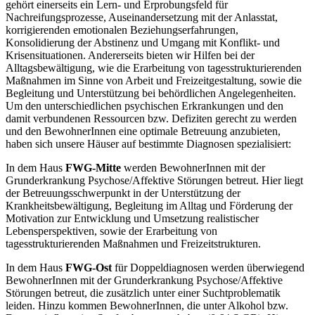
gehört einerseits ein Lern- und Erprobungsfeld für
Nachreifungsprozesse, Auseinandersetzung mit der Anlasstat,
korrigierenden emotionalen Beziehungserfahrungen,
Konsolidierung der Abstinenz und Umgang mit Konflikt- und
Krisensituationen. Andererseits bieten wir Hilfen bei der
Alltagsbewältigung, wie die Erarbeitung von tagesstrukturierenden
Maßnahmen im Sinne von Arbeit und Freizeitgestaltung, sowie die
Begleitung und Unterstützung bei behördlichen Angelegenheiten.
Um den unterschiedlichen psychischen Erkrankungen und den
damit verbundenen Ressourcen bzw. Defiziten gerecht zu werden
und den BewohnerInnen eine optimale Betreuung anzubieten,
haben sich unsere Häuser auf bestimmte Diagnosen spezialisiert:
In dem Haus
FWG-Mitte
werden BewohnerInnen mit der
Grunderkrankung Psychose/Affektive Störungen betreut. Hier liegt
der Betreuungsschwerpunkt in der Unterstützung der
Krankheitsbewältigung, Begleitung im Alltag und Förderung der
Motivation zur Entwicklung und Umsetzung realistischer
Lebensperspektiven, sowie der Erarbeitung von
tagesstrukturierenden Maßnahmen und Freizeitstrukturen.
In dem Haus
FWG-Ost
für Doppeldiagnosen werden überwiegend
BewohnerInnen mit der Grunderkrankung Psychose/Affektive
Störungen betreut, die zusätzlich unter einer Suchtproblematik
leiden. Hinzu kommen BewohnerInnen, die unter Alkohol bzw.