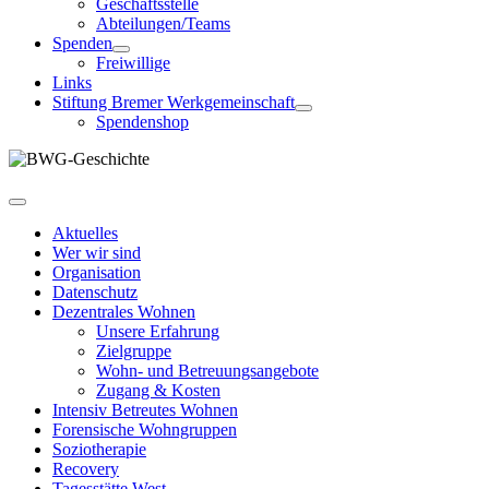
Geschäftsstelle
Abteilungen/Teams
Spenden
Freiwillige
Links
Stiftung Bremer Werkgemeinschaft
Spendenshop
Aktuelles
Wer wir sind
Organisation
Datenschutz
Dezentrales Wohnen
Unsere Erfahrung
Zielgruppe
Wohn- und Betreuungsangebote
Zugang & Kosten
Intensiv Betreutes Wohnen
Forensische Wohngruppen
Soziotherapie
Recovery
Tagesstätte West