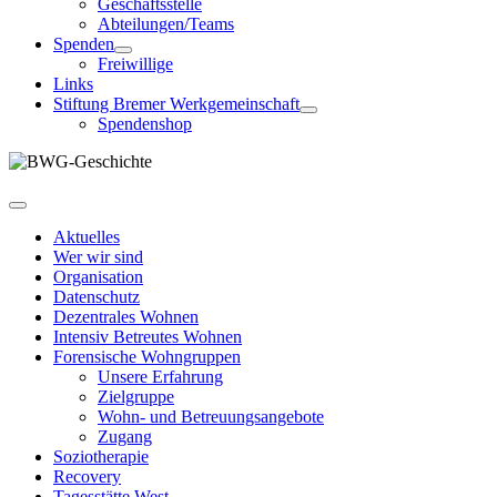
Geschäftsstelle
Abteilungen/Teams
Spenden
Freiwillige
Links
Stiftung Bremer Werkgemeinschaft
Spendenshop
Aktuelles
Wer wir sind
Organisation
Datenschutz
Dezentrales Wohnen
Intensiv Betreutes Wohnen
Forensische Wohngruppen
Unsere Erfahrung
Zielgruppe
Wohn- und Betreuungsangebote
Zugang
Soziotherapie
Recovery
Tagesstätte West