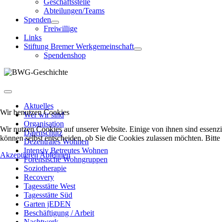
Geschäftsstelle
Abteilungen/Teams
Spenden
Freiwillige
Links
Stiftung Bremer Werkgemeinschaft
Spendenshop
Aktuelles
Wir benutzen Cookies
Wer wir sind
Organisation
Wir nutzen Cookies auf unserer Website. Einige von ihnen sind essenzi
Datenschutz
können selbst entscheiden, ob Sie die Cookies zulassen möchten. Bitte
Dezentrales Wohnen
Intensiv Betreutes Wohnen
Akzeptieren
Ablehnen
Forensische Wohngruppen
Soziotherapie
Recovery
Tagesstätte West
Tagesstätte Süd
Garten jEDEN
Beschäftigung / Arbeit
Nachtwerk