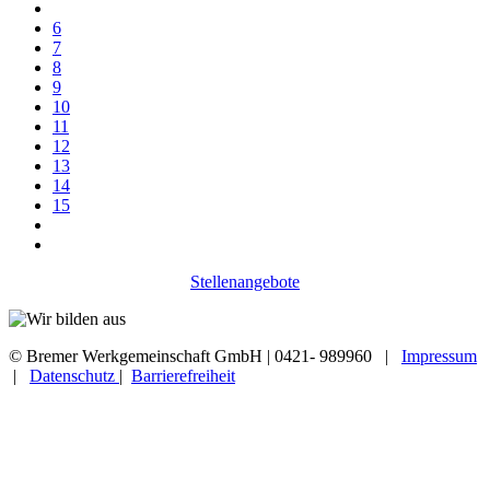
6
7
8
9
10
11
12
13
14
15
Stellenangebote
© Bremer Werkgemeinschaft GmbH | 0421- 989960 |
Impressum
|
Datenschutz
|
Barrierefreiheit