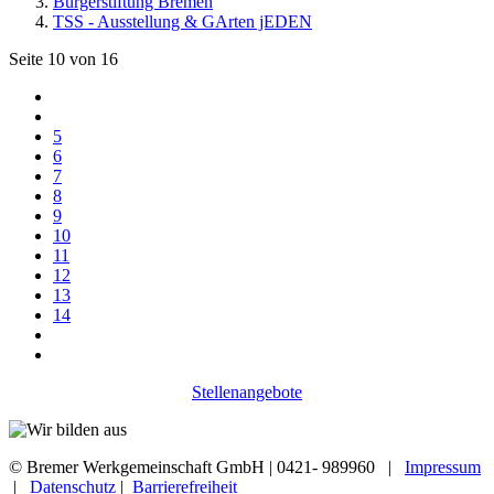
Bürgerstiftung Bremen
TSS - Ausstellung & GArten jEDEN
Seite 10 von 16
5
6
7
8
9
10
11
12
13
14
Stellenangebote
© Bremer Werkgemeinschaft GmbH | 0421- 989960 |
Impressum
|
Datenschutz
|
Barrierefreiheit