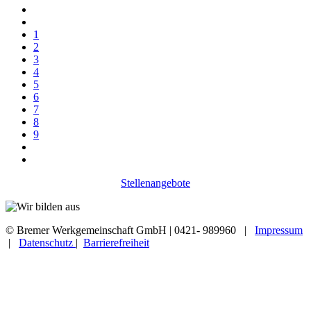
1
2
3
4
5
6
7
8
9
Stellenangebote
© Bremer Werkgemeinschaft GmbH | 0421- 989960 |
Impressum
|
Datenschutz
|
Barrierefreiheit