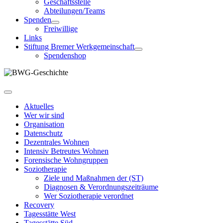
Geschäftsstelle
Abteilungen/Teams
Spenden
Freiwillige
Links
Stiftung Bremer Werkgemeinschaft
Spendenshop
Aktuelles
Wer wir sind
Organisation
Datenschutz
Dezentrales Wohnen
Intensiv Betreutes Wohnen
Forensische Wohngruppen
Soziotherapie
Ziele und Maßnahmen der (ST)
Diagnosen & Verordnungszeiträume
Wer Soziotherapie verordnet
Recovery
Tagesstätte West
Tagesstätte Süd