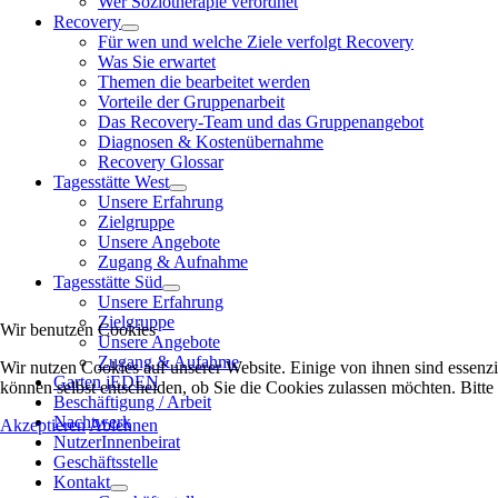
Wer Soziotherapie verordnet
Recovery
Für wen und welche Ziele verfolgt Recovery
Was Sie erwartet
Themen die bearbeitet werden
Vorteile der Gruppenarbeit
Das Recovery-Team und das Gruppenangebot
Diagnosen & Kostenübernahme
Recovery Glossar
Tagesstätte West
Unsere Erfahrung
Zielgruppe
Unsere Angebote
Zugang & Aufnahme
Tagesstätte Süd
Unsere Erfahrung
Zielgruppe
Wir benutzen Cookies
Unsere Angebote
Zugang & Aufahme
Wir nutzen Cookies auf unserer Website. Einige von ihnen sind essenzi
Garten jEDEN
können selbst entscheiden, ob Sie die Cookies zulassen möchten. Bitte
Beschäftigung / Arbeit
Nachtwerk
Akzeptieren
Ablehnen
NutzerInnenbeirat
Geschäftsstelle
Kontakt